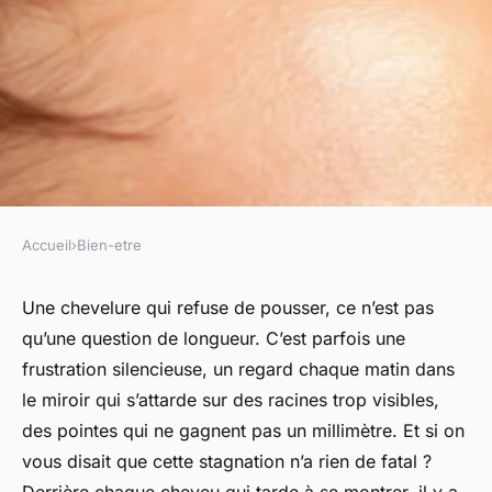
Accueil
›
Bien-etre
BIEN-ETRE
Les meilleurs produits pour
Une chevelure qui refuse de pousser, ce n’est pas
qu’une question de longueur. C’est parfois une
favoriser la pousse des
frustration silencieuse, un regard chaque matin dans
cheveux
le miroir qui s’attarde sur des racines trop visibles,
des pointes qui ne gagnent pas un millimètre. Et si on
Castiel
•
04/06/2026 10:09
•
9 min de lecture
vous disait que cette stagnation n’a rien de fatal ?