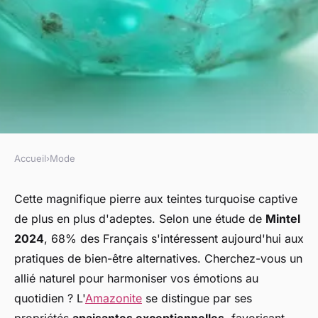
Accueil
›
Mode
MODE
Amazonite : une pierre
Cette magnifique pierre aux teintes turquoise captive
de plus en plus d'adeptes. Selon une étude de
Mintel
précieuse pour l'harmonie
2024
, 68% des Français s'intéressent aujourd'hui aux
intérieure
pratiques de bien-être alternatives. Cherchez-vous un
allié naturel pour harmoniser vos émotions au
Ibrahim
•
18 janvier 2026
•
7 min de lecture
quotidien ? L'
Amazonite
se distingue par ses