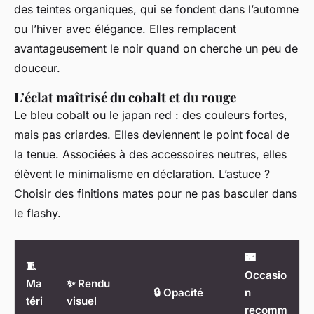
des teintes organiques, qui se fondent dans l’automne
ou l’hiver avec élégance. Elles remplacent
avantageusement le noir quand on cherche un peu de
douceur.
L’éclat maîtrisé du cobalt et du rouge
Le bleu cobalt ou le japan red : des couleurs fortes,
mais pas criardes. Elles deviennent le point focal de
la tenue. Associées à des accessoires neutres, elles
élèvent le minimalisme en déclaration. L’astuce ?
Choisir des finitions mates pour ne pas basculer dans
le flashy.
🌃
🧵
Occasio
Ma
✨ Rendu
🔒 Opacité
n
téri
visuel
recomm