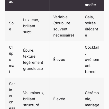
au
andée
Variable
Gala,
Luxueux,
Soi
(doublure
soirée
brillant
e
souvent
élégant
subtil
nécessaire)
e
Cr
Cocktail
Épuré,
êp
,
texture
e
Élevée
événem
légèrement
ma
ent
granuleuse
t
formel
Sat
in
Volumineux,
Cérémo
du
brillant
Élevée
nie,
ch
structuré
mariage
ess