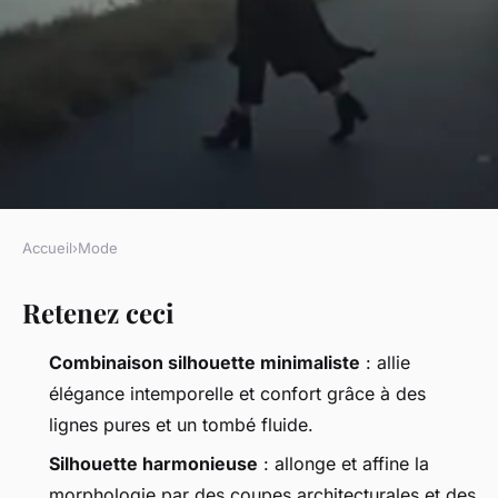
Accueil
›
Mode
MODE
Retenez ceci
La combinaison silhouette
minimaliste pour une allure
Combinaison silhouette minimaliste
: allie
inattendue
élégance intemporelle et confort grâce à des
lignes pures et un tombé fluide.
Radegonda
•
08/05/2026 07:00
•
9 min de lecture
Silhouette harmonieuse
: allonge et affine la
morphologie par des coupes architecturales et des